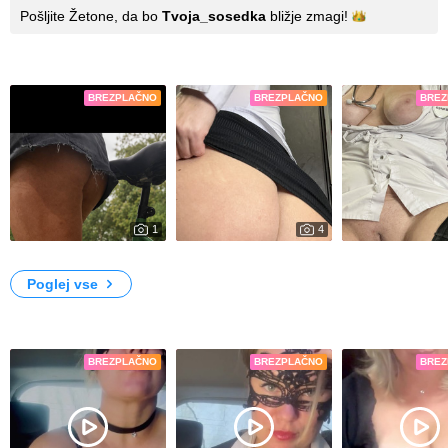
Pošljite Žetone, da bo
Tvoja_sosedka
bližje
zmagi!
Fotografije
BREZPLAČNO
BREZPLAČNO
BREZ
1
4
2094
8995
Summer
Secretary
Nurse
Poglej vse
Video posnetki
BREZPLAČNO
BREZPLAČNO
BREZ