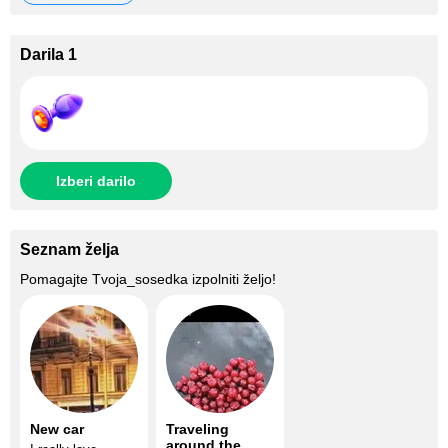
Darila 1
Izberi darilo
Seznam želja
Pomagajte
Tvoja_sosedka
izpolniti željo!
New car
Traveling
around the