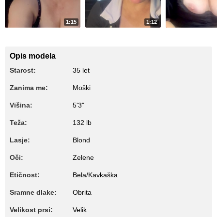
1:15
1:12
21470
11916
Cream
Cream pie
Anal
Opis modela
Starost:
35 let
Zanima me:
Moški
Višina:
5'3"
Teža:
132 lb
Lasje:
Blond
Oči:
Zelene
Etičnost:
Bela/Kavkaška
Sramne dlake:
Obrita
Velikost prsi:
Velik