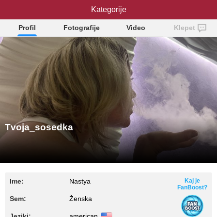
Tvoja_sosedka
Kategorije
Profil
Fotografije
Video
Klepet
Tvoja_sosedka
Ime:
Nastya
Kaj je
FanBoost?
Sem:
Ženska
Jeziki:
american