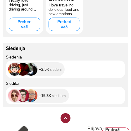
I really love
world
driving, just
I love traveling,
driving around
delicious food and
beautiful places
new emotions.
and enjoying it!
Preberi
Preberi
več
več
Sledenja
+2.5K
Sledenja
+2.5K
sledenj
+15.3K
Sledilci
+15.3K
sledilcev
Prijava
Pridruži