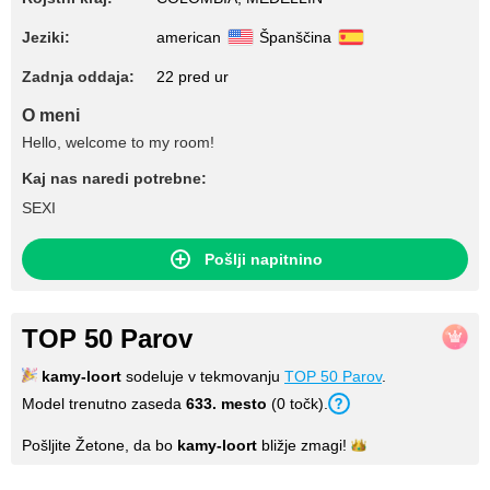
Jeziki:
american
Španščina
Zadnja oddaja:
22 pred ur
O meni
Hello, welcome to my room!
Kaj nas naredi potrebne:
SEXI
Pošlji napitnino
TOP 50 Parov
kamy-loort
sodeluje v tekmovanju
TOP 50 Parov
.
Model trenutno zaseda
633. mesto
(0 točk).
Pošljite Žetone, da bo
kamy-loort
bližje
zmagi!