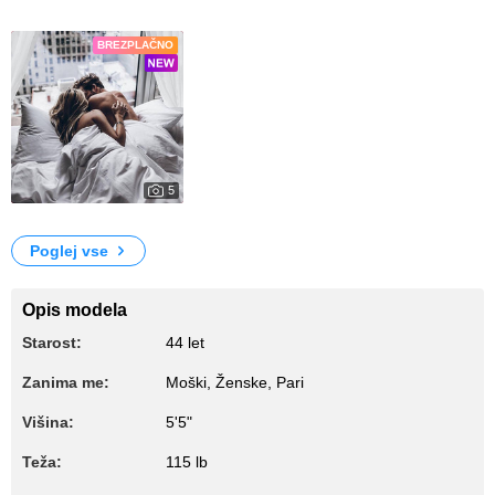
Fotografije
BREZPLAČNO
5
211
My Photos
Poglej vse
Opis modela
Starost:
44 let
Zanima me:
Moški, Ženske, Pari
Višina:
5'5"
Teža:
115 lb