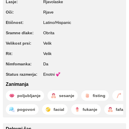
Lasje:
Rjavolaske
Oči:
Rjave
Etičnost:
Latino/Hispanic
Sramne dlake:
Obrita
Velikost prsi:
Velik
Rit:
Velik
Nimfomanka:
Da
Status razmerja:
Enotni
Zanimanja
poljubljanje
sesanje
fisting
fu
pogovori
facial
fukanje
fafanj
Delovni čas