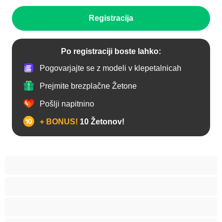
Registracija
Po registraciji boste lahko:
Pogovarjajte se z modeli v klepetalnicah
Prejmite brezplačne Žetone
Pošlji napitnino
+ BONUS!
10 Žetonov!
Analno
Arabski
Azijska