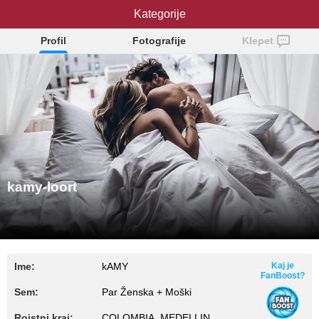
kamy-loort
Kategorije
Profil
Fotografije
Klepet
kamy-loort
Ime:
kAMY
Kaj je
FanBoost?
Sem:
Par Ženska + Moški
Rojstni kraj:
COLOMBIA, MEDELLIN