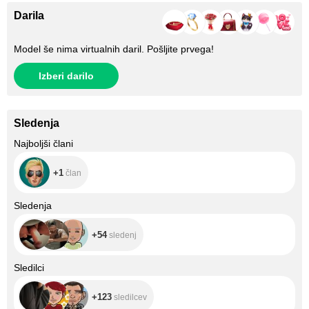
Darila
Model še nima virtualnih daril. Pošljite prvega!
Izberi darilo
Sledenja
+1
Najboljši člani
+1
član
+54
Sledenja
+54
sledenj
+123
Sledilci
+123
sledilcev