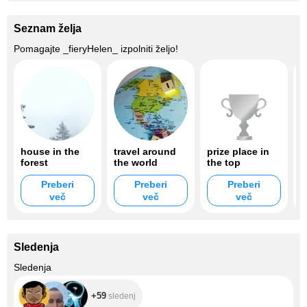
Seznam želja
Pomagajte
_fieryHelen_
izpolniti željo!
house in the
travel around
prize place in
w
forest
the world
the top
Preberi
Preberi
Preberi
več
več
več
Sledenja
+59
Sledenja
+59
sledenj