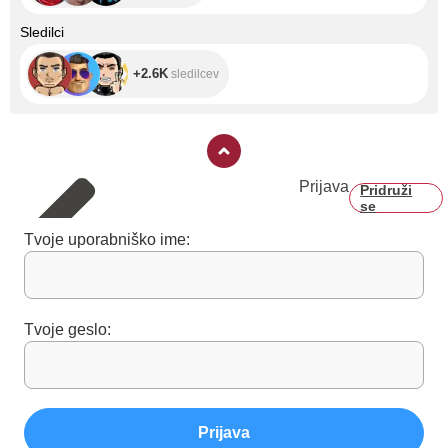
+2.6K
Sledilci
+2.6K
sledilcev
Prijava
Pridruži
se
Tvoje uporabniško ime:
Tvoje geslo:
Prijava