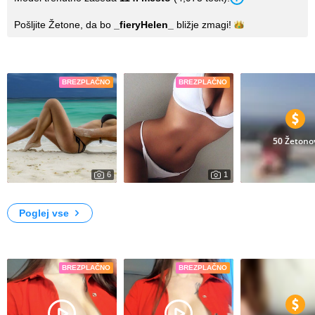
Pošljite Žetone, da bo
_fieryHelen_
bližje
zmagi!
Fotografije
BREZPLAČNO
BREZPLAČNO
50 Žetono
6
1
4584
1556
It's me
My Photos
30
Poglej vse
Video posnetki
BREZPLAČNO
BREZPLAČNO