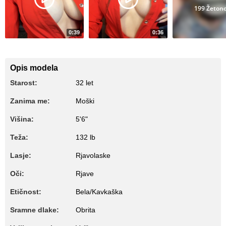
199 Žeton
0:39
0:36
1808
1884
boobs
bobs
take off your Tshi
Opis modela
Starost:
32 let
Zanima me:
Moški
Višina:
5'6"
Teža:
132 lb
Lasje:
Rjavolaske
Oči:
Rjave
Etičnost:
Bela/Kavkaška
Sramne dlake:
Obrita