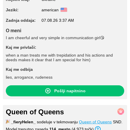
Jeziki:
american
Zadnja oddaja:
07.08.26 3:37 AM
O meni
I am cheerful and very simple in communication girl😘
Kaj me privlači:
when a man treats me with trepidation and his actions and
deeds makes it clear that I am special for him)
Kaj me odbija
lies, arrogance, rudeness
Pošlji napitnino
Queen of Queens
_fieryHelen_
sodeluje v tekmovanju
Queen of Queens
SND.
Model trenutno zaseda
114. mesto
(4,973 točk).