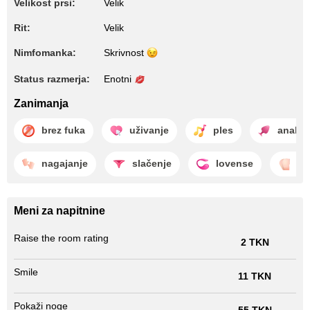
Velikost prsi:
Velik
Rit:
Velik
Nimfomanka:
Skrivnost
Status razmerja:
Enotni
Zanimanja
brez fuka
uživanje
ples
analna
nagajanje
slačenje
lovense
fu
Meni za napitnine
Raise the room rating
2 TKN
Smile
11 TKN
Pokaži noge
55 TKN